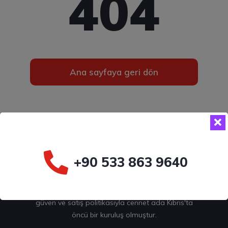
404
Ana sayfaya geri dön
+90 533 863 9640
Şirketimiz 1985 yılında faaliyete başlamış olup,
kurulduğu günden bu yana halkımıza verdiği
güven ve satış politikasıyla cennet ada Kıbrıs'ta
öncü bir kuruluş olmuştur.