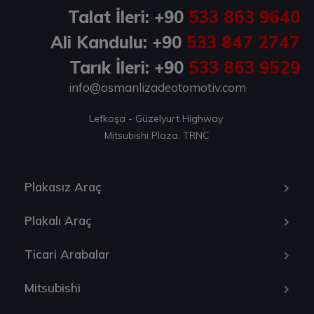
Talat İleri: +90
533 863 9640
Ali Kandulu: +90
533 847 2747
Tarık İleri: +90
533 863 9529
info@osmanlizadeotomotiv.com
Lefkoşa - Güzelyurt Highway 

Mitsubishi Plaza, TRNC
Plakasız Araç
Plakalı Araç
Ticari Arabalar
Mitsubishi